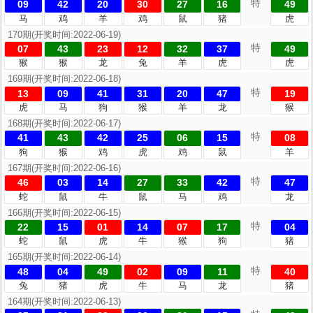
特
09
42
20
30
27
16
49
马
鸡
羊
鸡
鼠
猪
虎
170期(开奖时间:2022-06-19)
特
07
43
23
12
32
37
49
猴
猴
龙
兔
羊
虎
虎
169期(开奖时间:2022-06-18)
特
13
09
41
31
20
47
19
虎
马
狗
猴
羊
龙
猴
168期(开奖时间:2022-06-17)
特
41
43
42
25
06
15
08
狗
猴
鸡
虎
鸡
鼠
羊
167期(开奖时间:2022-06-16)
特
46
03
14
27
33
42
47
蛇
鼠
牛
鼠
马
鸡
龙
166期(开奖时间:2022-06-15)
特
22
15
01
14
07
17
04
蛇
鼠
虎
牛
猴
狗
猪
165期(开奖时间:2022-06-14)
特
48
04
49
02
09
11
40
兔
猪
虎
牛
马
龙
猪
164期(开奖时间:2022-06-13)