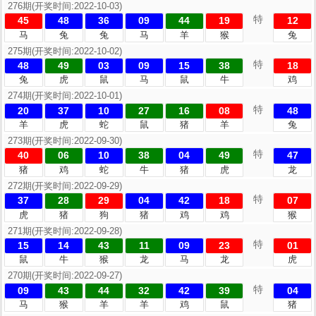
276期(开奖时间:2022-10-03)
特
45
48
36
09
44
19
12
马
兔
兔
马
羊
猴
兔
275期(开奖时间:2022-10-02)
特
48
49
03
09
15
38
18
兔
虎
鼠
马
鼠
牛
鸡
274期(开奖时间:2022-10-01)
特
20
37
10
27
16
08
48
羊
虎
蛇
鼠
猪
羊
兔
273期(开奖时间:2022-09-30)
特
40
06
10
38
04
49
47
猪
鸡
蛇
牛
猪
虎
龙
272期(开奖时间:2022-09-29)
特
37
28
29
04
42
18
07
虎
猪
狗
猪
鸡
鸡
猴
271期(开奖时间:2022-09-28)
特
15
14
43
11
09
23
01
鼠
牛
猴
龙
马
龙
虎
270期(开奖时间:2022-09-27)
特
09
43
44
32
42
39
04
马
猴
羊
羊
鸡
鼠
猪