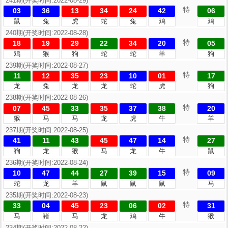
241期(开奖时间:2022-08-29)
特
03
36
13
34
24
42
06
鼠
兔
虎
蛇
兔
鸡
鸡
240期(开奖时间:2022-08-28)
特
18
19
29
22
34
20
05
鸡
猴
狗
蛇
蛇
羊
狗
239期(开奖时间:2022-08-27)
特
11
12
35
23
10
01
17
龙
兔
龙
龙
蛇
虎
狗
238期(开奖时间:2022-08-26)
特
07
45
33
35
37
38
20
猴
马
马
龙
虎
牛
羊
237期(开奖时间:2022-08-25)
特
41
11
43
45
47
14
27
狗
龙
猴
马
龙
牛
鼠
236期(开奖时间:2022-08-24)
特
10
47
44
27
39
15
09
蛇
龙
羊
鼠
鼠
鼠
马
235期(开奖时间:2022-08-23)
特
33
04
45
23
06
02
31
马
猪
马
龙
鸡
牛
猴
234期(开奖时间:2022-08-22)