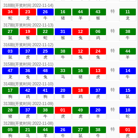
318期(开奖时间:2022-11-14)
特
34
23
26
16
44
43
11
蛇
龙
牛
猪
羊
猴
龙
317期(开奖时间:2022-11-13)
特
27
19
22
31
12
06
38
鼠
猴
蛇
猴
兔
鸡
牛
316期(开奖时间:2022-11-12)
特
03
37
25
38
12
24
44
鼠
虎
虎
牛
兔
兔
羊
315期(开奖时间:2022-11-11)
特
47
36
48
33
16
13
14
龙
兔
兔
马
猪
虎
牛
314期(开奖时间:2022-11-10)
特
17
42
41
20
18
37
15
狗
鸡
狗
羊
鸡
虎
鼠
313期(开奖时间:2022-11-09)
特
28
37
38
01
49
20
10
猪
虎
牛
虎
虎
羊
蛇
312期(开奖时间:2022-11-08)
特
05
21
44
26
27
38
01
狗
马
羊
牛
鼠
牛
虎