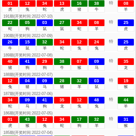
特
01
12
34
13
16
38
08
虎
兔
蛇
虎
猪
牛
羊
191期(开奖时间:2022-07-10)
特
22
05
03
27
34
08
25
蛇
狗
鼠
鼠
蛇
羊
虎
190期(开奖时间:2022-07-09)
特
26
15
32
34
12
24
25
牛
鼠
羊
蛇
兔
兔
虎
189期(开奖时间:2022-07-08)
特
40
41
29
38
07
09
35
猪
狗
狗
牛
猴
马
龙
188期(开奖时间:2022-07-07)
特
12
04
09
28
32
03
19
兔
猪
马
猪
羊
鼠
猴
187期(开奖时间:2022-07-06)
特
34
09
41
35
12
48
44
蛇
马
狗
龙
兔
兔
羊
186期(开奖时间:2022-07-05)
特
01
43
12
34
17
32
31
虎
猴
兔
蛇
狗
羊
猴
185期(开奖时间:2022-07-04)