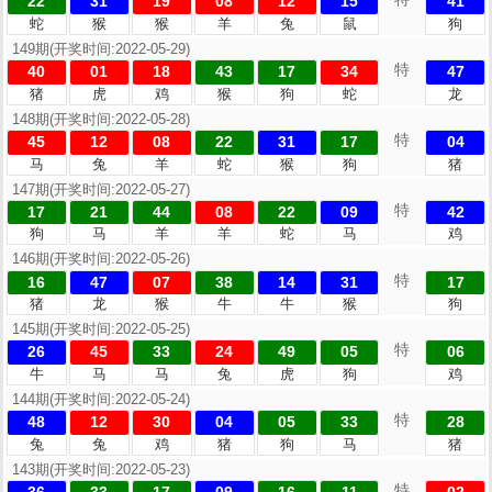
22
31
19
08
12
15
41
蛇
猴
猴
羊
兔
鼠
狗
149期(开奖时间:2022-05-29)
特
40
01
18
43
17
34
47
猪
虎
鸡
猴
狗
蛇
龙
148期(开奖时间:2022-05-28)
特
45
12
08
22
31
17
04
马
兔
羊
蛇
猴
狗
猪
147期(开奖时间:2022-05-27)
特
17
21
44
08
22
09
42
狗
马
羊
羊
蛇
马
鸡
146期(开奖时间:2022-05-26)
特
16
47
07
38
14
31
17
猪
龙
猴
牛
牛
猴
狗
145期(开奖时间:2022-05-25)
特
26
45
33
24
49
05
06
牛
马
马
兔
虎
狗
鸡
144期(开奖时间:2022-05-24)
特
48
12
30
04
05
33
28
兔
兔
鸡
猪
狗
马
猪
143期(开奖时间:2022-05-23)
特
36
33
17
09
16
11
02