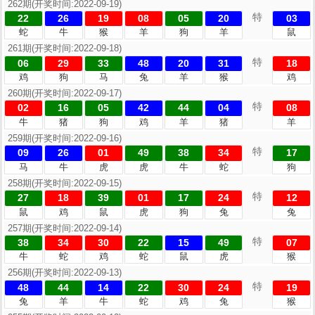
262期(开奖时间:2022-09-19)
特
22
26
19
08
05
20
03
蛇
牛
猴
羊
狗
羊
鼠
261期(开奖时间:2022-09-18)
特
06
29
33
48
20
31
18
鸡
狗
马
兔
羊
猴
鸡
260期(开奖时间:2022-09-17)
特
02
16
05
42
44
04
08
牛
猪
狗
鸡
羊
猪
羊
259期(开奖时间:2022-09-16)
特
09
26
01
49
38
34
17
马
牛
虎
虎
牛
蛇
狗
258期(开奖时间:2022-09-15)
特
27
18
39
01
17
24
12
鼠
鸡
鼠
虎
狗
兔
兔
257期(开奖时间:2022-09-14)
特
38
34
30
22
15
49
07
牛
蛇
鸡
蛇
鼠
虎
猴
256期(开奖时间:2022-09-13)
特
48
44
14
22
30
24
19
兔
羊
牛
蛇
鸡
兔
猴