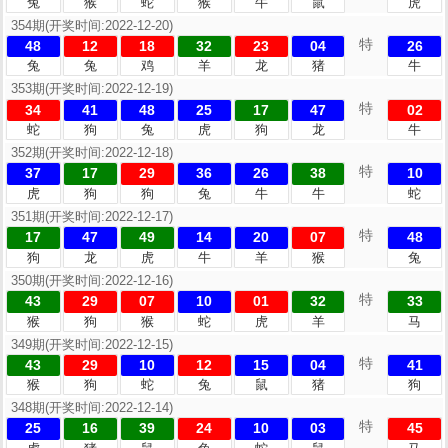
兔
猴
蛇
猴
牛
鼠
虎
354期(开奖时间:2022-12-20)
特
48
12
18
32
23
04
26
兔
兔
鸡
羊
龙
猪
牛
353期(开奖时间:2022-12-19)
特
34
41
48
25
17
47
02
蛇
狗
兔
虎
狗
龙
牛
352期(开奖时间:2022-12-18)
特
37
17
29
36
26
38
10
虎
狗
狗
兔
牛
牛
蛇
351期(开奖时间:2022-12-17)
特
17
47
49
14
20
07
48
狗
龙
虎
牛
羊
猴
兔
350期(开奖时间:2022-12-16)
特
43
29
07
10
01
32
33
猴
狗
猴
蛇
虎
羊
马
349期(开奖时间:2022-12-15)
特
43
29
10
12
15
04
41
猴
狗
蛇
兔
鼠
猪
狗
348期(开奖时间:2022-12-14)
特
25
16
39
24
10
03
45