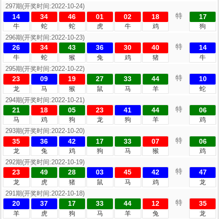
297期(开奖时间:2022-10-24)
特
14
34
46
01
02
18
17
牛
蛇
蛇
虎
牛
鸡
狗
296期(开奖时间:2022-10-23)
特
26
34
43
36
30
40
14
牛
蛇
猴
兔
鸡
猪
牛
295期(开奖时间:2022-10-22)
特
23
09
19
27
33
44
10
龙
马
猴
鼠
马
羊
蛇
294期(开奖时间:2022-10-21)
特
21
18
05
23
41
44
06
马
鸡
狗
龙
狗
羊
鸡
293期(开奖时间:2022-10-20)
特
35
36
42
17
33
07
06
龙
兔
鸡
狗
马
猴
鸡
292期(开奖时间:2022-10-19)
特
23
49
28
03
45
42
47
龙
虎
猪
鼠
马
鸡
龙
291期(开奖时间:2022-10-18)
特
20
37
17
33
44
12
35
羊
虎
狗
马
羊
兔
龙