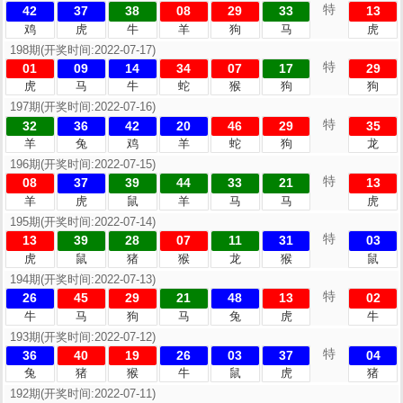
特
42
37
38
08
29
33
13
鸡
虎
牛
羊
狗
马
虎
198期(开奖时间:2022-07-17)
特
01
09
14
34
07
17
29
虎
马
牛
蛇
猴
狗
狗
197期(开奖时间:2022-07-16)
特
32
36
42
20
46
29
35
羊
兔
鸡
羊
蛇
狗
龙
196期(开奖时间:2022-07-15)
特
08
37
39
44
33
21
13
羊
虎
鼠
羊
马
马
虎
195期(开奖时间:2022-07-14)
特
13
39
28
07
11
31
03
虎
鼠
猪
猴
龙
猴
鼠
194期(开奖时间:2022-07-13)
特
26
45
29
21
48
13
02
牛
马
狗
马
兔
虎
牛
193期(开奖时间:2022-07-12)
特
36
40
19
26
03
37
04
兔
猪
猴
牛
鼠
虎
猪
192期(开奖时间:2022-07-11)