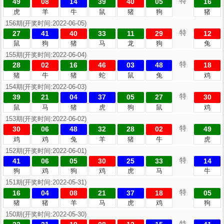
特
49
08
14
39
40
05
16
虎
羊
牛
鼠
猪
狗
猪
156期(开奖时间:2022-06-05)
特
27
41
40
33
11
29
12
鼠
狗
猪
马
龙
狗
兔
155期(开奖时间:2022-06-04)
特
28
02
16
46
03
48
18
猪
牛
猪
蛇
鼠
兔
鸡
154期(开奖时间:2022-06-03)
特
39
21
04
37
05
27
30
鼠
马
猪
虎
狗
鼠
鸡
153期(开奖时间:2022-06-02)
特
30
06
48
32
28
02
49
鸡
鸡
兔
羊
猪
牛
虎
152期(开奖时间:2022-06-01)
特
41
06
05
30
25
33
14
狗
鸡
狗
鸡
虎
马
牛
151期(开奖时间:2022-05-31)
特
16
04
08
21
37
18
05
猪
猪
羊
马
虎
鸡
狗
150期(开奖时间:2022-05-30)
特