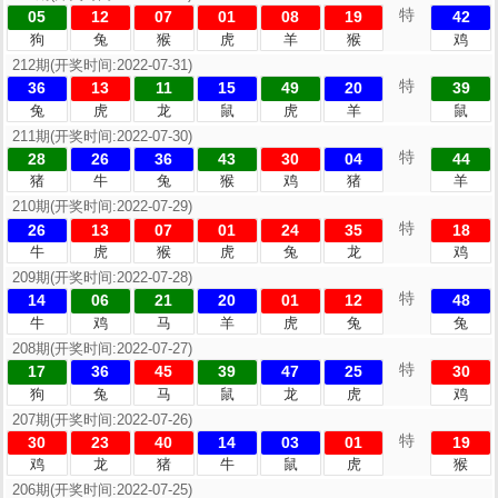
特
05
12
07
01
08
19
42
狗
兔
猴
虎
羊
猴
鸡
212期(开奖时间:2022-07-31)
特
36
13
11
15
49
20
39
兔
虎
龙
鼠
虎
羊
鼠
211期(开奖时间:2022-07-30)
特
28
26
36
43
30
04
44
猪
牛
兔
猴
鸡
猪
羊
210期(开奖时间:2022-07-29)
特
26
13
07
01
24
35
18
牛
虎
猴
虎
兔
龙
鸡
209期(开奖时间:2022-07-28)
特
14
06
21
20
01
12
48
牛
鸡
马
羊
虎
兔
兔
208期(开奖时间:2022-07-27)
特
17
36
45
39
47
25
30
狗
兔
马
鼠
龙
虎
鸡
207期(开奖时间:2022-07-26)
特
30
23
40
14
03
01
19
鸡
龙
猪
牛
鼠
虎
猴
206期(开奖时间:2022-07-25)