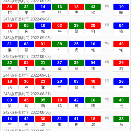
248期(开奖时间:2022-09-05)
特
34
32
14
16
13
43
10
蛇
羊
牛
猪
虎
猴
蛇
247期(开奖时间:2022-09-04)
特
30
05
10
02
39
29
04
鸡
狗
蛇
牛
鼠
狗
猪
246期(开奖时间:2022-09-03)
特
31
03
01
38
25
10
46
猴
鼠
虎
牛
虎
蛇
蛇
245期(开奖时间:2022-09-02)
特
32
02
21
37
39
04
29
羊
牛
马
虎
鼠
猪
狗
244期(开奖时间:2022-09-01)
特
18
30
23
20
03
40
26
鸡
鸡
龙
羊
鼠
猪
牛
243期(开奖时间:2022-08-31)
特
03
45
05
18
42
16
49
鼠
马
狗
鸡
鸡
猪
虎
242期(开奖时间:2022-08-30)
特
14
42
30
31
41
18
33
牛
鸡
鸡
猴
狗
鸡
马