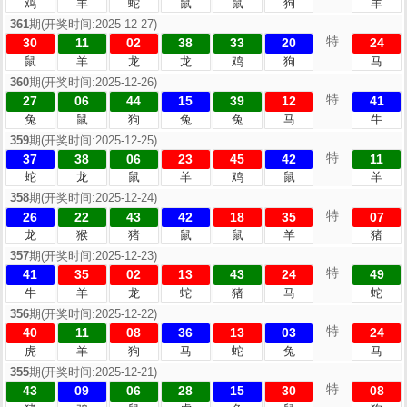
鸡
羊
蛇
鼠
鼠
狗
羊
361
期(开奖时间:2025-12-27)
特
30
11
02
38
33
20
24
鼠
羊
龙
龙
鸡
狗
马
360
期(开奖时间:2025-12-26)
特
27
06
44
15
39
12
41
兔
鼠
狗
兔
兔
马
牛
359
期(开奖时间:2025-12-25)
特
37
38
06
23
45
42
11
蛇
龙
鼠
羊
鸡
鼠
羊
358
期(开奖时间:2025-12-24)
特
26
22
43
42
18
35
07
龙
猴
猪
鼠
鼠
羊
猪
357
期(开奖时间:2025-12-23)
特
41
35
02
13
43
24
49
牛
羊
龙
蛇
猪
马
蛇
356
期(开奖时间:2025-12-22)
特
40
11
08
36
13
03
24
虎
羊
狗
马
蛇
兔
马
355
期(开奖时间:2025-12-21)
特
43
09
06
28
15
30
08