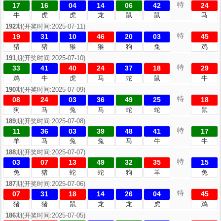
特
17
16
04
14
06
42
24
牛
虎
虎
龙
鼠
鼠
马
192
期(开奖时间:2025-07-11)
特
19
31
10
46
20
03
45
猪
猪
猴
猴
狗
兔
鸡
191
期(开奖时间:2025-07-10)
特
33
41
40
24
37
18
29
鸡
牛
虎
马
蛇
鼠
牛
190
期(开奖时间:2025-07-09)
特
08
24
03
36
49
25
18
狗
马
兔
马
蛇
蛇
鼠
189
期(开奖时间:2025-07-08)
特
11
36
03
39
48
41
17
羊
马
兔
兔
马
牛
牛
188
期(开奖时间:2025-07-07)
特
03
07
13
49
32
35
15
兔
猪
蛇
蛇
狗
羊
兔
187
期(开奖时间:2025-07-06)
特
07
31
18
14
26
04
45
猪
猪
鼠
龙
龙
虎
鸡
186
期(开奖时间:2025-07-05)