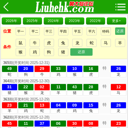
2026年
2025年
2024年
2023年
2022年
更多+
位置
还原
平一
平二
平三
平四
平五
平六
特码
鼠
牛
虎
兔
龙
蛇
马
羊
条件
猴
鸡
狗
猪
还原
365
期(开奖时间:2025-12-31)
特
49
20
29
33
10
16
26
蛇
狗
牛
鸡
猴
虎
龙
364
期(开奖时间:2025-12-30)
特
31
22
02
11
43
28
12
猪
猴
龙
羊
猪
虎
马
363
期(开奖时间:2025-12-29)
特
23
21
13
04
09
15
26
羊
鸡
蛇
虎
鸡
兔
龙
362
期(开奖时间:2025-12-28)
特
45
11
37
06
30
08
23