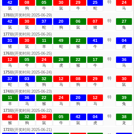
特
42
08
05
30
29
25
24
鼠
狗
牛
鼠
牛
蛇
马
178
期(开奖时间:2025-06-29)
特
42
30
37
20
06
07
27
鼠
鼠
蛇
狗
鼠
猪
兔
177
期(开奖时间:2025-06-26)
特
31
30
11
49
22
41
04
猪
鼠
羊
蛇
猴
牛
虎
176
期(开奖时间:2025-06-25)
特
12
05
24
28
22
17
36
马
牛
马
虎
猴
牛
马
175
期(开奖时间:2025-06-24)
特
37
03
32
12
08
29
30
蛇
兔
狗
马
狗
牛
鼠
174
期(开奖时间:2025-06-23)
特
11
36
22
24
20
12
39
羊
马
猴
马
狗
马
兔
173
期(开奖时间:2025-06-22)
特
46
32
30
05
42
04
38
猴
狗
鼠
牛
鼠
虎
龙
172
期(开奖时间:2025-06-21)