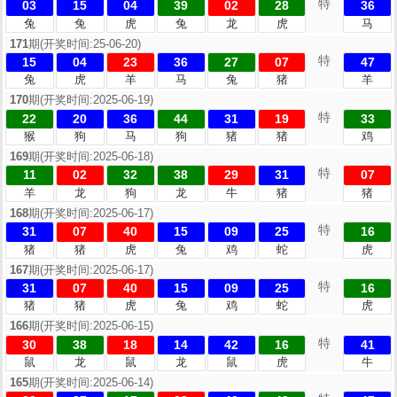
特
03
15
04
39
02
28
36
兔
兔
虎
兔
龙
虎
马
171
期(开奖时间:25-06-20)
特
15
04
23
36
27
07
47
兔
虎
羊
马
兔
猪
羊
170
期(开奖时间:2025-06-19)
特
22
20
36
44
31
19
33
猴
狗
马
狗
猪
猪
鸡
169
期(开奖时间:2025-06-18)
特
11
02
32
38
29
31
07
羊
龙
狗
龙
牛
猪
猪
168
期(开奖时间:2025-06-17)
特
31
07
40
15
09
25
16
猪
猪
虎
兔
鸡
蛇
虎
167
期(开奖时间:2025-06-17)
特
31
07
40
15
09
25
16
猪
猪
虎
兔
鸡
蛇
虎
166
期(开奖时间:2025-06-15)
特
30
38
18
14
42
16
41
鼠
龙
鼠
龙
鼠
虎
牛
165
期(开奖时间:2025-06-14)