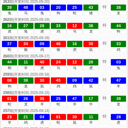
263
期(开奖时间:2025-09-20)
特
39
48
03
20
25
43
38
兔
马
兔
狗
蛇
猪
龙
262
期(开奖时间:2025-09-19)
特
16
27
28
33
12
38
44
虎
兔
虎
鸡
马
龙
狗
261
期(开奖时间:2025-09-18)
特
37
34
09
46
16
30
33
蛇
猴
鸡
猴
虎
鼠
鸡
260
期(开奖时间:2025-09-17)
特
44
11
40
24
12
28
03
狗
羊
虎
马
马
虎
兔
259
期(开奖时间:2025-09-16)
特
08
38
30
45
09
42
47
狗
龙
鼠
鸡
鸡
鼠
羊
258
期(开奖时间:2025-09-15)
特
01
26
35
25
47
17
38
蛇
龙
羊
蛇
羊
牛
龙
257
期(开奖时间:2025-09-14)
特
23
21
04
01
30
11
28
羊
鸡
虎
蛇
鼠
羊
虎