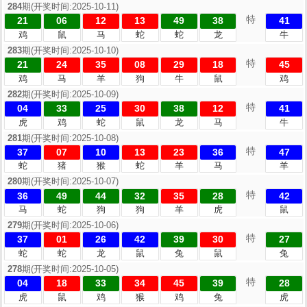
284
期(开奖时间:2025-10-11)
特
21
06
12
13
49
38
41
鸡
鼠
马
蛇
蛇
龙
牛
283
期(开奖时间:2025-10-10)
特
21
24
35
08
29
18
45
鸡
马
羊
狗
牛
鼠
鸡
282
期(开奖时间:2025-10-09)
特
04
33
25
30
38
12
41
虎
鸡
蛇
鼠
龙
马
牛
281
期(开奖时间:2025-10-08)
特
37
07
10
13
23
36
47
蛇
猪
猴
蛇
羊
马
羊
280
期(开奖时间:2025-10-07)
特
36
49
44
32
35
28
42
马
蛇
狗
狗
羊
虎
鼠
279
期(开奖时间:2025-10-06)
特
37
01
26
42
39
30
27
蛇
蛇
龙
鼠
兔
鼠
兔
278
期(开奖时间:2025-10-05)
特
04
18
33
34
45
39
28
虎
鼠
鸡
猴
鸡
兔
虎