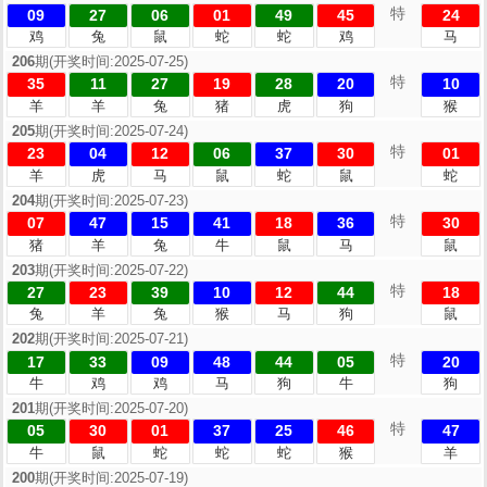
特
09
27
06
01
49
45
24
鸡
兔
鼠
蛇
蛇
鸡
马
206
期(开奖时间:2025-07-25)
特
35
11
27
19
28
20
10
羊
羊
兔
猪
虎
狗
猴
205
期(开奖时间:2025-07-24)
特
23
04
12
06
37
30
01
羊
虎
马
鼠
蛇
鼠
蛇
204
期(开奖时间:2025-07-23)
特
07
47
15
41
18
36
30
猪
羊
兔
牛
鼠
马
鼠
203
期(开奖时间:2025-07-22)
特
27
23
39
10
12
44
18
兔
羊
兔
猴
马
狗
鼠
202
期(开奖时间:2025-07-21)
特
17
33
09
48
44
05
20
牛
鸡
鸡
马
狗
牛
狗
201
期(开奖时间:2025-07-20)
特
05
30
01
37
25
46
47
牛
鼠
蛇
蛇
蛇
猴
羊
200
期(开奖时间:2025-07-19)