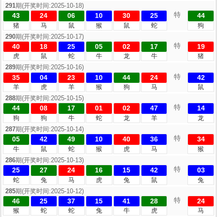
291
期(开奖时间:2025-10-18)
特
43
24
06
10
30
25
44
猪
马
鼠
猴
鼠
蛇
狗
290
期(开奖时间:2025-10-17)
特
40
18
25
05
02
17
19
虎
鼠
蛇
牛
龙
牛
猪
289
期(开奖时间:2025-10-16)
特
35
04
23
10
44
24
42
羊
虎
羊
猴
狗
马
鼠
288
期(开奖时间:2025-10-15)
特
44
08
17
01
02
47
14
狗
狗
牛
蛇
龙
羊
龙
287
期(开奖时间:2025-10-14)
特
05
42
49
10
40
36
34
牛
鼠
蛇
猴
虎
马
猴
286
期(开奖时间:2025-10-13)
特
25
27
24
16
15
42
03
蛇
兔
马
虎
兔
鼠
兔
285
期(开奖时间:2025-10-12)
特
46
25
37
15
41
28
24
猴
蛇
蛇
兔
牛
虎
马