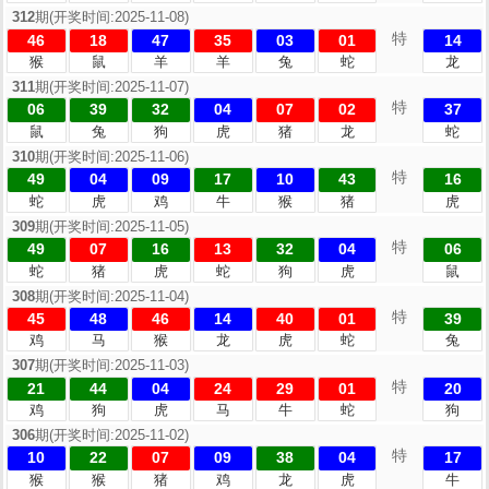
312
期(开奖时间:2025-11-08)
特
46
18
47
35
03
01
14
猴
鼠
羊
羊
兔
蛇
龙
311
期(开奖时间:2025-11-07)
特
06
39
32
04
07
02
37
鼠
兔
狗
虎
猪
龙
蛇
310
期(开奖时间:2025-11-06)
特
49
04
09
17
10
43
16
蛇
虎
鸡
牛
猴
猪
虎
309
期(开奖时间:2025-11-05)
特
49
07
16
13
32
04
06
蛇
猪
虎
蛇
狗
虎
鼠
308
期(开奖时间:2025-11-04)
特
45
48
46
14
40
01
39
鸡
马
猴
龙
虎
蛇
兔
307
期(开奖时间:2025-11-03)
特
21
44
04
24
29
01
20
鸡
狗
虎
马
牛
蛇
狗
306
期(开奖时间:2025-11-02)
特
10
22
07
09
38
04
17
猴
猴
猪
鸡
龙
虎
牛