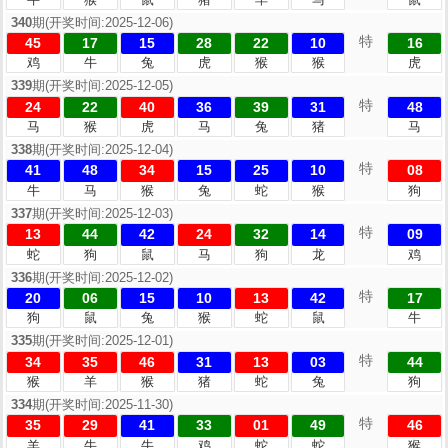
340
期(开奖时间:2025-12-06)
特
45
17
15
28
22
10
16
鸡
牛
兔
虎
猴
猴
虎
339
期(开奖时间:2025-12-05)
特
24
22
40
36
39
31
48
马
猴
虎
马
兔
猪
马
338
期(开奖时间:2025-12-04)
特
41
48
34
15
25
10
08
牛
马
猴
兔
蛇
猴
狗
337
期(开奖时间:2025-12-03)
特
13
44
42
24
32
14
09
蛇
狗
鼠
马
狗
龙
鸡
336
期(开奖时间:2025-12-02)
特
20
06
15
10
13
42
17
狗
鼠
兔
猴
蛇
鼠
牛
335
期(开奖时间:2025-12-01)
特
34
35
46
31
13
03
44
猴
羊
猴
猪
蛇
兔
狗
334
期(开奖时间:2025-11-30)
特
35
29
41
33
01
49
46
羊
牛
牛
鸡
蛇
蛇
猴