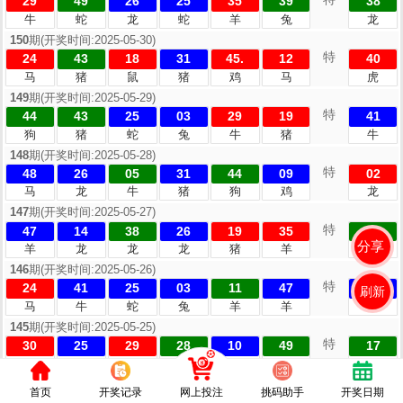
29
49
26
25
35
39
38
牛
蛇
龙
蛇
羊
兔
龙
150
期(开奖时间:2025-05-30)
特
24
43
18
31
45.
12
40
马
猪
鼠
猪
鸡
马
虎
149
期(开奖时间:2025-05-29)
特
44
43
25
03
29
19
41
狗
猪
蛇
兔
牛
猪
牛
148
期(开奖时间:2025-05-28)
特
48
26
05
31
44
09
02
马
龙
牛
猪
狗
鸡
龙
147
期(开奖时间:2025-05-27)
特
47
14
38
26
19
35
32
分享
羊
龙
龙
龙
猪
羊
狗
146
期(开奖时间:2025-05-26)
特
24
41
25
03
11
47
14
刷新
马
牛
蛇
兔
羊
羊
龙
145
期(开奖时间:2025-05-25)
特
30
25
29
28
10
49
17
鼠
蛇
牛
虎
猴
蛇
牛
144
期(开奖时间:2025-05-24)
首页
开奖记录
网上投注
挑码助手
开奖日期
特
36
31
19
01
34
29
25